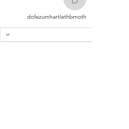
umhartlethbmoth
dofezumhartlethbmoth