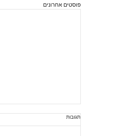
פוסטים אחרונים
ההרשמה לשנת הפעילות 2022-
תגובות
23 תפתח בקרוב!
משפחות שבט גפן וחברים יקרים,